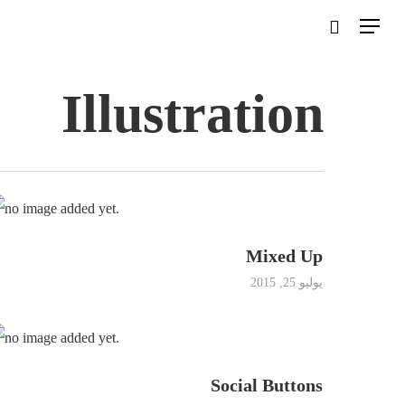
Illustration
Hit enter to search or ESC to close
سية
باشر
Mixed Up
يوليو 25, 2015
د
ن
Social Buttons
ج شهاب