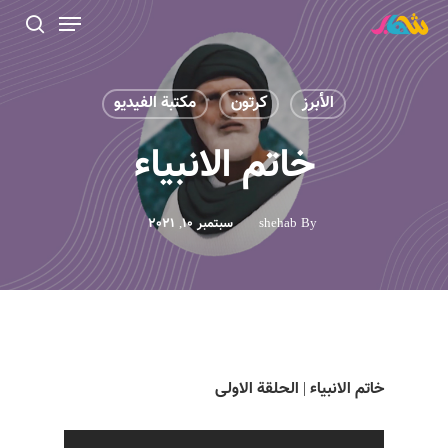
الأبرز
کرتون
مكتبة الفيديو
Hit enter to search or ESC to close
خاتم الانبياء
By
shehab
سبتمبر 10, 2021
خاتم الانبياء | الحلقة الاولى